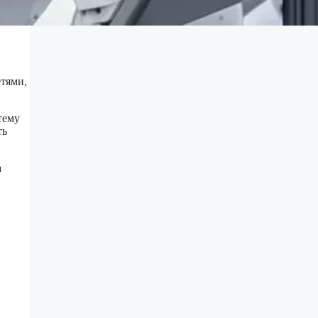
тями,
тему
ть
а