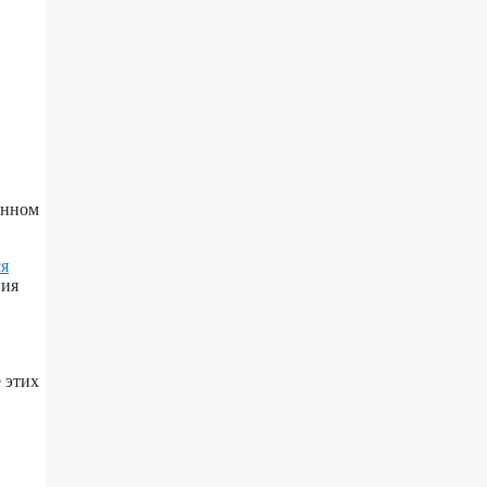
енном
ся
ния
 этих