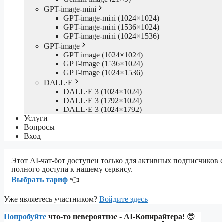
GPT-image-mini
GPT-image-mini (1024×1024)
GPT-image-mini (1536×1024)
GPT-image-mini (1024×1536)
GPT-image
GPT-image (1024×1024)
GPT-image (1536×1024)
GPT-image (1024×1536)
DALL·E
DALL·E 3 (1024×1024)
DALL·E 3 (1792×1024)
DALL·E 3 (1024×1792)
Услуги
Вопросы
Вход
Этот AI-чат-бот доступен только для активных подписчиков
полного доступа к нашему сервису.
Выбрать тариф
👈
Уже являетесь участником?
Войдите здесь
Попробуйте
что-то невероятное - AI-Копирайтера!
😎