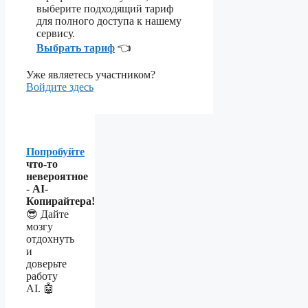
выберите подходящий тариф
для полного доступа к нашему
сервису.
Выбрать тариф
👈
Уже являетесь участником?
Войдите здесь
Попробуйте
что-то
невероятное
- AI-
Копирайтера!
😎 Дайте
мозгу
отдохнуть
и
доверьте
работу
AI. 🤖