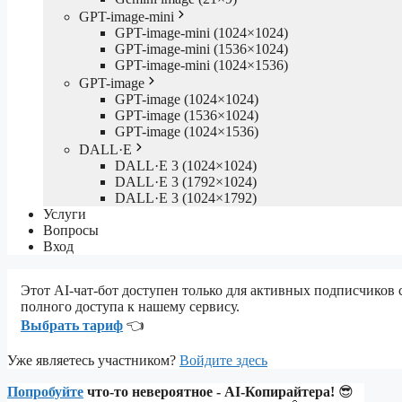
GPT-image-mini
GPT-image-mini (1024×1024)
GPT-image-mini (1536×1024)
GPT-image-mini (1024×1536)
GPT-image
GPT-image (1024×1024)
GPT-image (1536×1024)
GPT-image (1024×1536)
DALL·E
DALL·E 3 (1024×1024)
DALL·E 3 (1792×1024)
DALL·E 3 (1024×1792)
Услуги
Вопросы
Вход
Этот AI-чат-бот доступен только для активных подписчиков
полного доступа к нашему сервису.
Выбрать тариф
👈
Уже являетесь участником?
Войдите здесь
Попробуйте
что-то невероятное - AI-Копирайтера!
😎