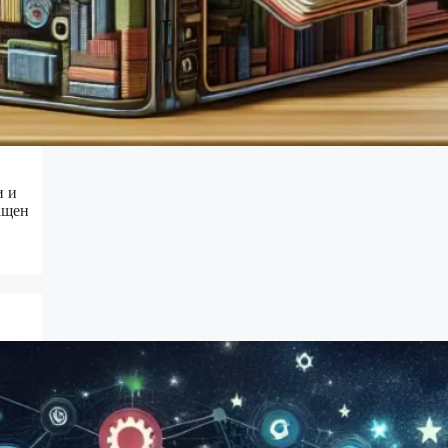
в
и и
ащен