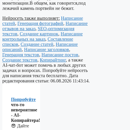
монетизации.В общем, как говорится,под
лежачий камень портвейн не бежит.
Нейросеть также выполняет:
Написание
статей
,
Генерация фотографий
,
Написание
отзывов на заказ
,
SEO-оптимизация
текстов
,
Создание картинок
,
Написание
контрольных на заказ
,
Составление
списков
,
Создание статей
,
Написание
описаний
,
Написание заголовков
,
Генерация текстов
,
Написание постов
,
Создание текстов
,
Копирайтинг
, а также
AI-чат-бот может помочь в любых других
задачах и вопросах. Попробуйте нейросеть
для написания текста бесплатно. Дата
редактирования статьи: 06.08.2026 11:43:14.
Попробуйте
что-то
невероятное
- AI-
Копирайтера!
😎 Дайте