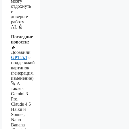
мозгу
отдохнуть
и
доверьте
работу
AI. 🤖
Последние
новости:
🔥
Добавили
GPT-5.1
с
поддержкой
картинок
(генерация,
изменение).
🚀 А
также:
Gemini 3
Pro,
Claude 4.5
Haiku и
Sonnet,
Nano
Banana