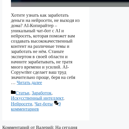
Хотите узнать как заработать
деньги на нейросети, не выходя из
дома? AI-Копирайтер –
уникальный чат-бот с AI и
нейросеть, которая поможет вам
создавать высококачественный
контент на различные темы и
заработать не нём. Станьте
экспертом в своей области и
начните зарабатывать, не тратя
много времени и усилий. AI-
Copywriter сделает ваш труд
значительно проще, беря на себя
…
Читать далее
Рубрики
Статьи
,
Заработок
,
Искусственный интеллект
,
Нейросети
,
Чат-боты
9
комментариев
Комментарий от Валерий:
На сегодня