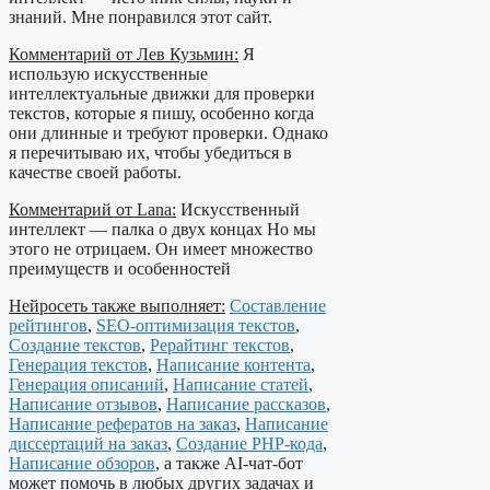
знаний. Мне понравился этот сайт.
Комментарий от Лев Кузьмин:
Я
использую искусственные
интеллектуальные движки для проверки
текстов, которые я пишу, особенно когда
они длинные и требуют проверки. Однако
я перечитываю их, чтобы убедиться в
качестве своей работы.
Комментарий от Lana:
Искусственный
интеллект — палка о двух концах Но мы
этого не отрицаем. Он имеет множество
преимуществ и особенностей
Нейросеть также выполняет:
Составление
рейтингов
,
SEO-оптимизация текстов
,
Создание текстов
,
Рерайтинг текстов
,
Генерация текстов
,
Написание контента
,
Генерация описаний
,
Написание статей
,
Написание отзывов
,
Написание рассказов
,
Написание рефератов на заказ
,
Написание
диссертаций на заказ
,
Создание PHP-кода
,
Написание обзоров
, а также AI-чат-бот
может помочь в любых других задачах и