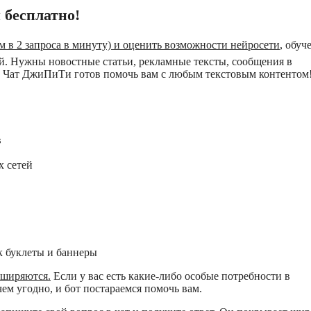
 бесплатно!
 в 2 запроса в минуту) и оценить возможности нейросети
, обуч
ей. Нужны новостные статьи, рекламные тексты, сообщения в
е? Чат ДжиПиТи готов помочь вам с любым текстовым контентом
в
х сетей
к буклеты и баннеры
сширяются.
Если у вас есть какие-либо особые потребности в
чем угодно, и бот постараемся помочь вам.