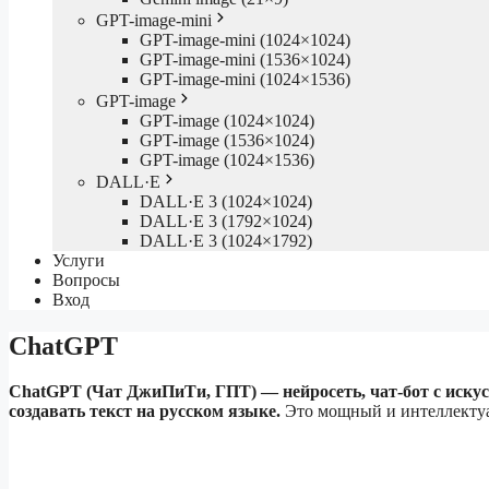
GPT-image-mini
GPT-image-mini (1024×1024)
GPT-image-mini (1536×1024)
GPT-image-mini (1024×1536)
GPT-image
GPT-image (1024×1024)
GPT-image (1536×1024)
GPT-image (1024×1536)
DALL·E
DALL·E 3 (1024×1024)
DALL·E 3 (1792×1024)
DALL·E 3 (1024×1792)
Услуги
Вопросы
Вход
ChatGPT
ChatGPT (Чат ДжиПиТи, ГПТ) — нейросеть, чат-бот с искус
создавать текст на русском языке.
Это мощный и интеллектуал