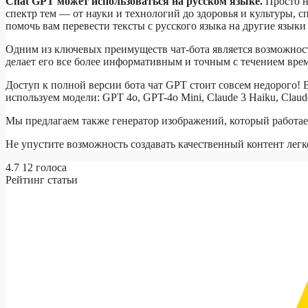
Chat GPT может использоваться на русском языке.
Просто н
спектр тем — от науки и технологий до здоровья и культуры, с
помочь вам перевести тексты с русского языка на другие языки
Одним из ключевых преимуществ чат-бота является возможность
делает его все более информативным и точным с течением вре
Доступ к полной версии бота чат GPT стоит совсем недорого! В
используем модели: GPT 4o, GPT-4o Mini, Claude 3 Haiku, Claude 
Мы предлагаем также генератор изображений, который работае
Не упустите возможность создавать качественный контент легк
4.7
12
голоса
Рейтинг статьи