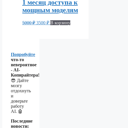
1 месяц доступа к
мощным моделям
Первоначальная
Текущая
5000
₽
3500
₽
В корзину
цена
цена:
составляла
3500 ₽.
5000 ₽.
Попробуйте
что-то
невероятное
- AI-
Копирайтера!
😎 Дайте
мозгу
отдохнуть
и
доверьте
работу
AI. 🤖
Последние
новости: