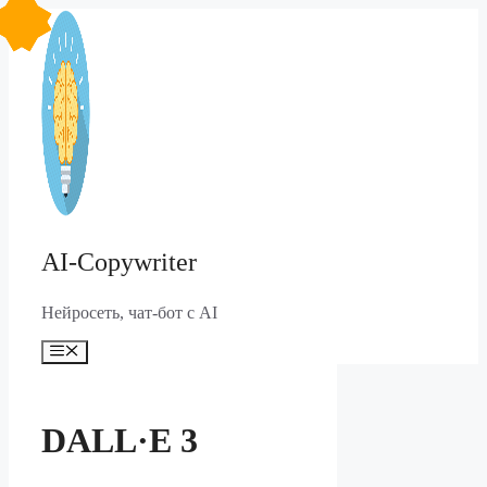
Перейти
к
содержимому
AI-Copywriter
Нейросеть, чат-бот с AI
Меню
DALL·E 3